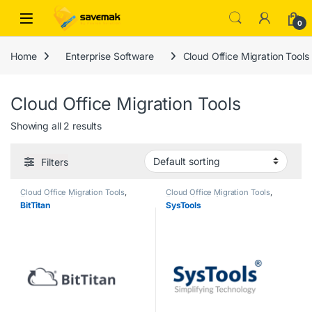
Skip to navigation
Skip to content
Open
0
Home
Enterprise Software
Cloud Office Migration Tools
Cloud Office Migration Tools
Showing all 2 results
Filters
Cloud Office Migration Tools
,
Cloud Office Migration Tools
,
Enterprise Software
Enterprise Software
BitTitan
SysTools