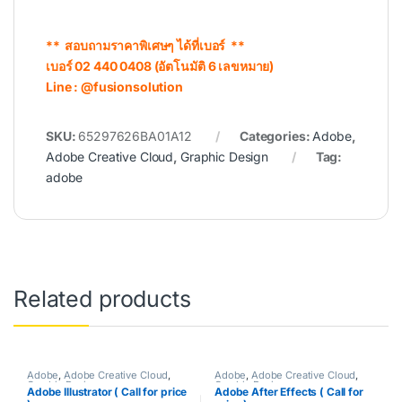
** สอบถามราคาพิเศษๆ ได้ที่เบอร์ **
เบอร์ 02 440 0408 (อัตโนมัติ 6 เลขหมาย)
Line : @fusionsolution
SKU:
65297626BA01A12
Categories:
Adobe
,
Adobe Creative Cloud
,
Graphic Design
Tag:
adobe
Related products
Adobe
,
Adobe Creative Cloud
,
Adobe
,
Adobe Creative Cloud
,
Graphic Design
Graphic Design
Adobe Illustrator ( Call for price
Adobe After Effects ( Call for