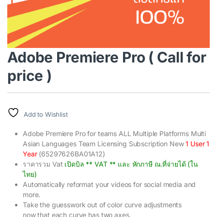
Adobe Premiere Pro ( Call for
price )
Add to Wishlist
Adobe Premiere Pro for teams ALL Multiple Platforms Multi
Asian Languages Team Licensing Subscription New
1 User 1
Year
(65297626BA01A12)
ราคารวม Vat
เปิดบิล ** VAT ** และ หักภาษี ณ.ที่จ่ายได้ (ใน
ไทย)
Automatically reformat your videos for social media and
more.
Take the guesswork out of color curve adjustments
now that each curve has two axes.