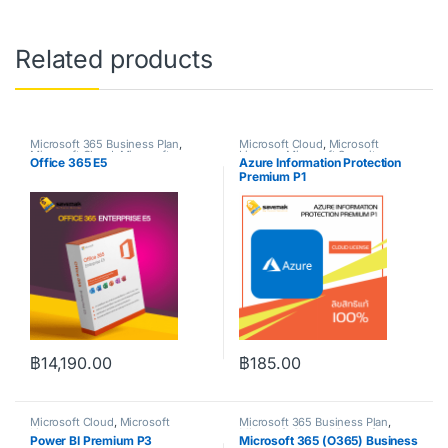
Related products
Microsoft 365 Business Plan
,
Microsoft Cloud
,
Microsoft
Microsoft Cloud
,
Microsoft
License
,
Microsoft Security
Office 365 E5
Azure Information Protection
License
,
Microsoft Office 365
Premium P1
฿
14,190.00
฿
185.00
Microsoft Cloud
,
Microsoft
Microsoft 365 Business Plan
,
License
Microsoft Cloud
,
Microsoft
Power BI Premium P3
Microsoft 365 (O365) Business
License
,
Microsoft Office 365