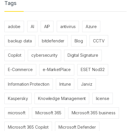
Tags
adobe
AI
AIP
antivirus
Azure
backup data
bitdefender
Blog
CCTV
Copilot
cybersecurity
Digital Signature
E-Commerce
e-MarketPlace
ESET Nod32
Information Protection
Intune
Jarviz
Kaspersky
Knowledge Management
license
microsoft
Microsoft 365
Microsoft 365 business
Microsoft 365 Copilot
Microsoft Defender