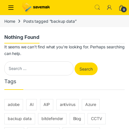
Skip to navigation
Skip to content
Open
0
Home
Posts tagged “backup data”
Nothing Found
It seems we can’t find what you’re looking for. Perhaps searching
can help.
Search for:
Tags
adobe
AI
AIP
antivirus
Azure
backup data
bitdefender
Blog
CCTV