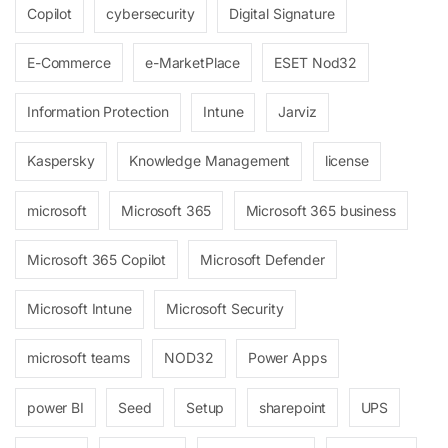
Copilot
cybersecurity
Digital Signature
E-Commerce
e-MarketPlace
ESET Nod32
Information Protection
Intune
Jarviz
Kaspersky
Knowledge Management
license
microsoft
Microsoft 365
Microsoft 365 business
Microsoft 365 Copilot
Microsoft Defender
Microsoft Intune
Microsoft Security
microsoft teams
NOD32
Power Apps
power BI
Seed
Setup
sharepoint
UPS