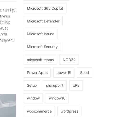
Microsoft 365 Copilot
มัลแวร์รูป
tivirus
Microsoft Defender
ังมีข้อ
ภทของ
Microsoft Intune
ไวรัส
ภัยคุกคาม
Microsoft Security
microsoft teams
NOD32
Power Apps
power BI
Seed
Setup
sharepoint
UPS
window
window10
woocommerce
wordpress