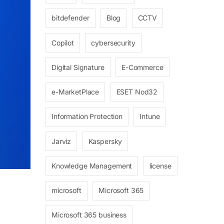
bitdefender
Blog
CCTV
Copilot
cybersecurity
Digital Signature
E-Commerce
e-MarketPlace
ESET Nod32
Information Protection
Intune
Jarviz
Kaspersky
Knowledge Management
license
microsoft
Microsoft 365
Microsoft 365 business