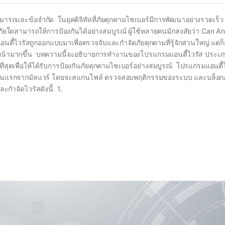
รถและข้อจำกัด ในยุคดิจิทัลที่ภัยคุกคามไซเบอร์มีการพัฒนาอย่างรวดเร็ว 
ดภัยใดสามารถให้การป้องกันได้อย่างสมบูรณ์ ผู้ใช้หลายคนมักสงสัยว่า Can An
ตี้ไวรัสถูกออกแบบมาเพื่อตรวจจับและกำจัดภัยคุกคามที่รู้จักส่วนใหญ่ แต่ก็ย
าวหน้ามากขึ้น บทความนี้จะอธิบายการทำงานของโปรแกรมแอนตี้ไวรัส ประเ
ี่สุดเพื่อให้ได้รับการป้องกันภัยคุกคามไซเบอร์อย่างสมบูรณ์ โปรแกรมแอนตี้
งกันแรกจากมัลแวร์ โดยจะสแกนไฟล์ ตรวจสอบพฤติกรรมของระบบ และบล็อก
ละกำจัดไวรัสดังนี้ 1.