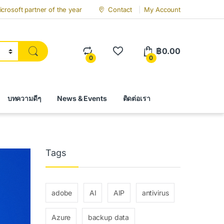
crosoft partner of the year
Contact
My Account
฿
0.00
0
0
บทความดีๆ
News & Events
ติดต่อเรา
Tags
adobe
AI
AIP
antivirus
Azure
backup data