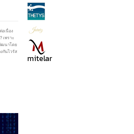
อเนื่อง
r? เพราะ
รพัฒนาโดย
งกันไวรัส