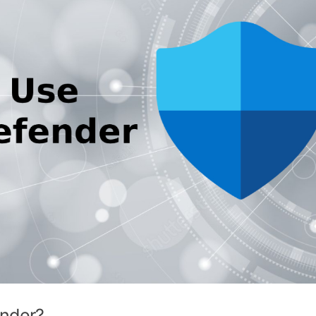
ender?