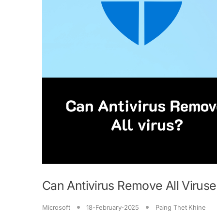
Can Antivirus Remove All Virus
Microsoft
18-February-2025
Paing Thet Khine