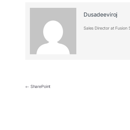
Dusadeeviroj
Sales Director at Fusion 
Post navigation
←
SharePoint