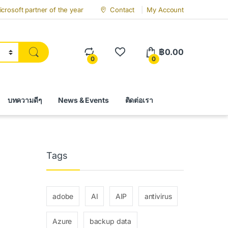
crosoft partner of the year
Contact
My Account
฿
0.00
0
0
บทความดีๆ
News & Events
ติดต่อเรา
Tags
adobe
AI
AIP
antivirus
Azure
backup data