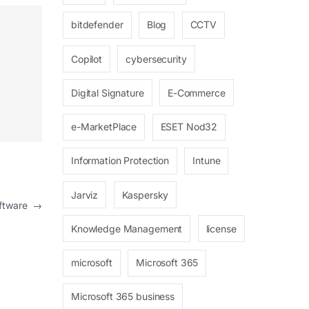
bitdefender
Blog
CCTV
Copilot
cybersecurity
Digital Signature
E-Commerce
e-MarketPlace
ESET Nod32
Information Protection
Intune
Jarviz
Kaspersky
oftware
→
Knowledge Management
license
microsoft
Microsoft 365
Microsoft 365 business