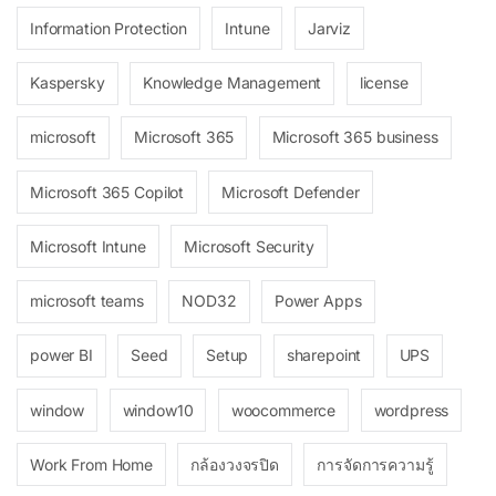
Information Protection
Intune
Jarviz
Kaspersky
Knowledge Management
license
microsoft
Microsoft 365
Microsoft 365 business
Microsoft 365 Copilot
Microsoft Defender
Microsoft Intune
Microsoft Security
microsoft teams
NOD32
Power Apps
power BI
Seed
Setup
sharepoint
UPS
window
window10
woocommerce
wordpress
Work From Home
กล้องวงจรปิด
การจัดการความรู้