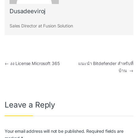
Dusadeeviroj
Sales Director at Fusion Solution
Post navigation
←
งง License Microsoft 365
แนะนำ Bitdefender สำหรับที่
บ้าน
→
Leave a Reply
Your email address will not be published.
Required fields are