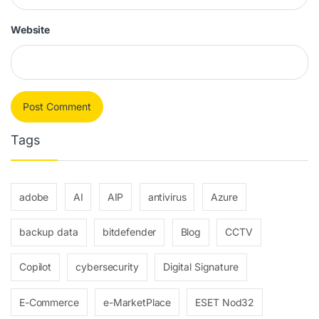
Website
Tags
adobe
AI
AIP
antivirus
Azure
backup data
bitdefender
Blog
CCTV
Copilot
cybersecurity
Digital Signature
E-Commerce
e-MarketPlace
ESET Nod32