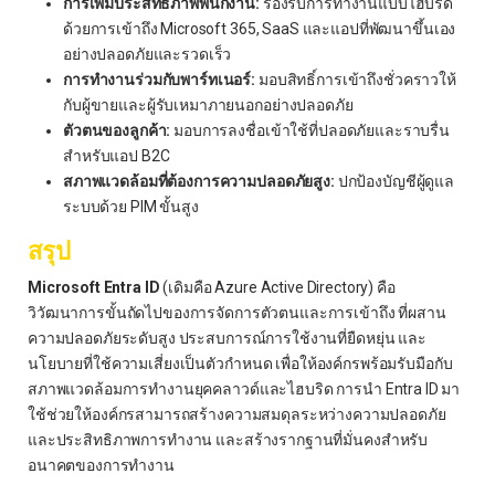
การเพิ่มประสิทธิภาพพนักงาน:
รองรับการทำงานแบบไฮบริด
ด้วยการเข้าถึง Microsoft 365, SaaS และแอปที่พัฒนาขึ้นเอง
อย่างปลอดภัยและรวดเร็ว
การทำงานร่วมกับพาร์ทเนอร์:
มอบสิทธิ์การเข้าถึงชั่วคราวให้
กับผู้ขายและผู้รับเหมาภายนอกอย่างปลอดภัย
ตัวตนของลูกค้า:
มอบการลงชื่อเข้าใช้ที่ปลอดภัยและราบรื่น
สำหรับแอป B2C
สภาพแวดล้อมที่ต้องการความปลอดภัยสูง:
ปกป้องบัญชีผู้ดูแล
ระบบด้วย PIM ขั้นสูง
สรุป
Microsoft Entra ID
(เดิมคือ Azure Active Directory) คือ
วิวัฒนาการขั้นถัดไปของการจัดการตัวตนและการเข้าถึง ที่ผสาน
ความปลอดภัยระดับสูง ประสบการณ์การใช้งานที่ยืดหยุ่น และ
นโยบายที่ใช้ความเสี่ยงเป็นตัวกำหนด เพื่อให้องค์กรพร้อมรับมือกับ
สภาพแวดล้อมการทำงานยุคคลาวด์และไฮบริด การนำ Entra ID มา
ใช้ช่วยให้องค์กรสามารถสร้างความสมดุลระหว่างความปลอดภัย
และประสิทธิภาพการทำงาน และสร้างรากฐานที่มั่นคงสำหรับ
อนาคตของการทำงาน