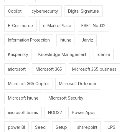
Copilot
cybersecurity
Digital Signature
E-Commerce
e-MarketPlace
ESET Nod32
Information Protection
Intune
Jarviz
Kaspersky
Knowledge Management
license
microsoft
Microsoft 365
Microsoft 365 business
Microsoft 365 Copilot
Microsoft Defender
Microsoft Intune
Microsoft Security
microsoft teams
NOD32
Power Apps
power BI
Seed
Setup
sharepoint
UPS