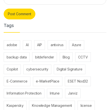
Tags
adobe
AI
AIP
antivirus
Azure
backup data
bitdefender
Blog
CCTV
Copilot
cybersecurity
Digital Signature
E-Commerce
e-MarketPlace
ESET Nod32
Information Protection
Intune
Jarviz
Kaspersky
Knowledge Management
license